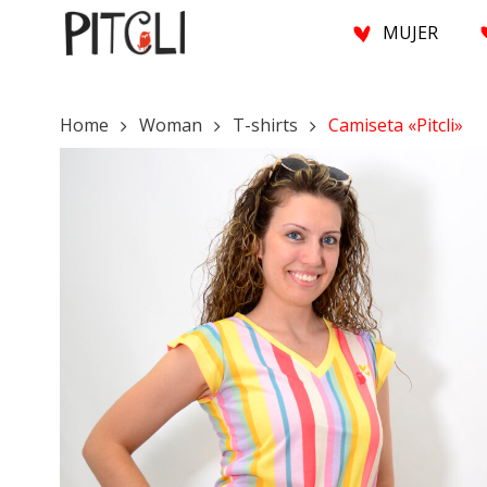
Skip
M
U
J
E
R
to
main
content
Home
Woman
T-shirts
Camiseta «Pitcli»