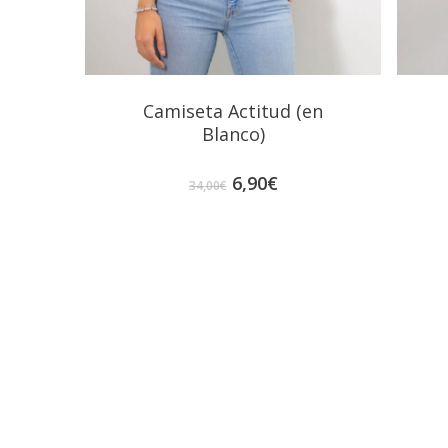
Camiseta Actitud (en
Blanco)
Original
Current
6,90
€
34,00
€
price
price
was:
is:
34,00€.
6,90€.