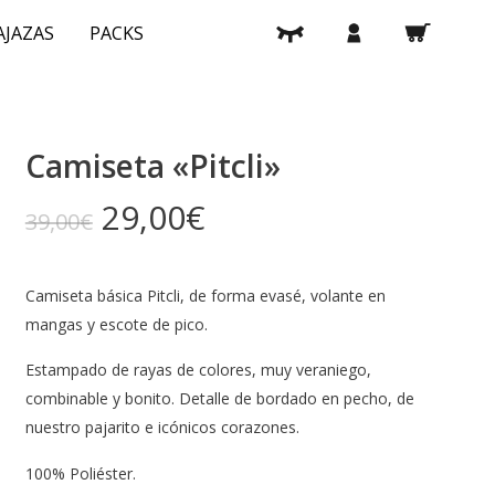
search
account
A
J
A
Z
A
S
PACKS
Camiseta «Pitcli»
Original
Current
29,00
€
39,00
€
price
price
was:
is:
Camiseta básica Pitcli, de forma evasé, volante en
39,00€.
29,00€.
mangas y escote de pico.
Estampado de rayas de colores, muy veraniego,
combinable y bonito. Detalle de bordado en pecho, de
nuestro pajarito e icónicos corazones.
100% Poliéster.