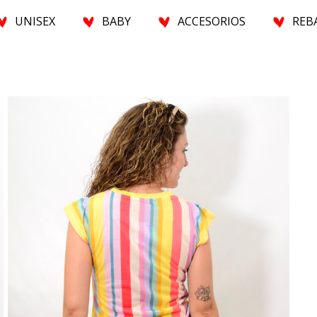
U
N
I
S
E
X
BABY
A
C
C
E
S
O
R
I
O
S
R
E
B