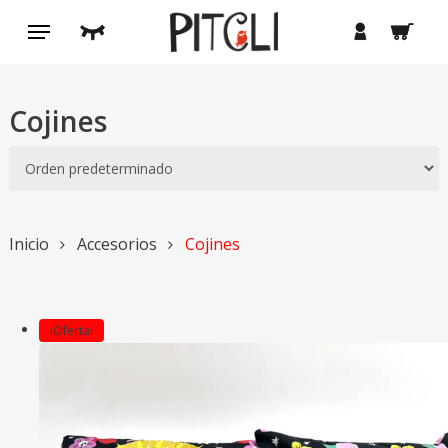
Saltar
Menú
buscar
cuenta
al
contenido
principal
Cojines
Inicio
Accesorios
Cojines
¡Oferta!