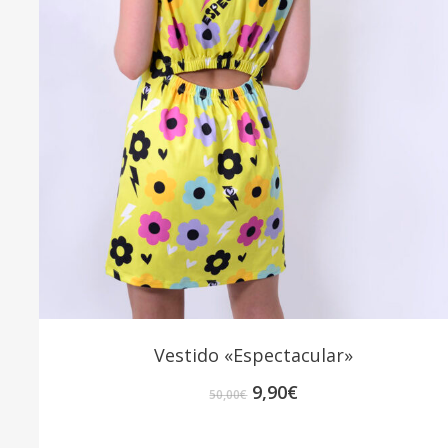
Vestido «Espectacular»
El
El
9,90
€
50,00
€
precio
precio
original
actual