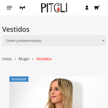
Saltar
Menú
buscar
cuenta
al
contenido
principal
Vestidos
Inicio
Mujer
Vestidos
Novedad!