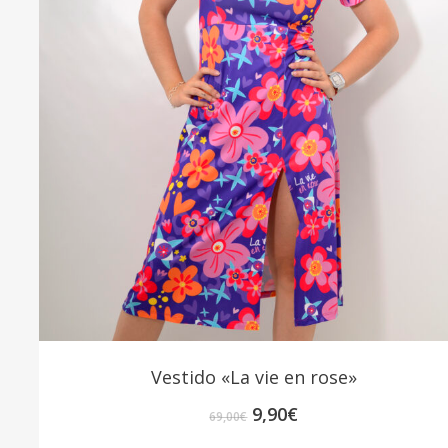
Vestido «La vie en rose»
El
El
9,90
€
69,00
€
precio
precio