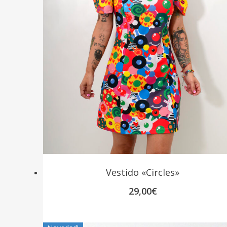
Vestido «Circles»
29,00
€
Presiona Enter para buscar o ESC para cerrar