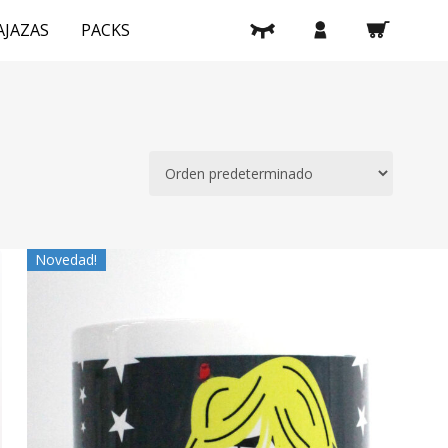
buscar
cuenta
A
J
A
Z
A
S
PACKS
Novedad!