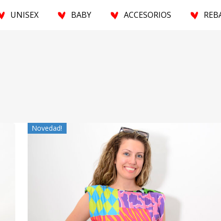
U
N
I
S
E
X
BABY
A
C
C
E
S
O
R
I
O
S
R
E
B
Novedad!