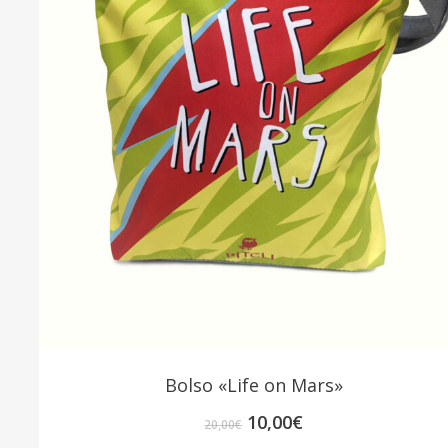
Bolso «Life on Mars»
El
El
10,00
€
20,00
€
precio
precio