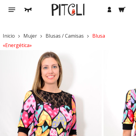
Saltar
Menú
buscar
cuenta
al
contenido
principal
Inicio
Mujer
Blusas / Camisas
Blusa
«Energética»