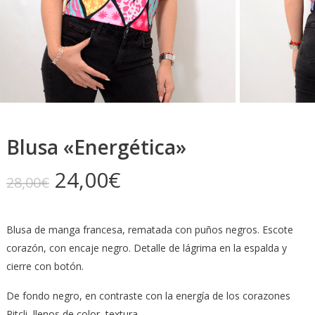
Blusa «Energética»
El
El
24,00
€
28,00
€
precio
precio
original
actual
Blusa de manga francesa, rematada con puños negros. Escote
era:
es:
corazón, con encaje negro. Detalle de lágrima en la espalda y
28,00€.
24,00€.
cierre con botón.
De fondo negro, en contraste con la energía de los corazones
Pitcli, llenos de color, textura…