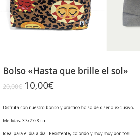
Bolso «Hasta que brille el sol»
El
El
10,00
€
20,00
€
precio
precio
original
actual
Disfruta con nuestro bonito y practico bolso de diseño exclusivo.
era:
es:
20,00€.
10,00€.
Medidas: 37x27x8 cm
Ideal para el día a día!! Resistente, colorido y muy muy bonito!!!