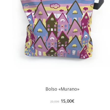
Bolso «Murano»
El
El
15,00
€
20,00
€
precio
precio