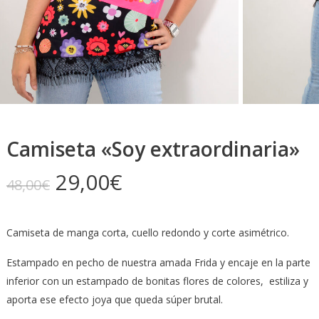
Camiseta «Soy extraordinaria»
El
El
29,00
€
48,00
€
precio
precio
original
actual
Camiseta de manga corta, cuello redondo y corte asimétrico.
era:
es:
48,00€.
29,00€.
Estampado en pecho de nuestra amada Frida y encaje en la parte
inferior con un estampado de bonitas flores de colores, estiliza y
aporta ese efecto joya que queda súper brutal.