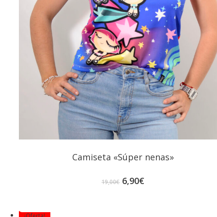
Camiseta «Súper nenas»
El
El
6,90
€
19,00
€
precio
precio
original
actual
era:
es:
¡Oferta!