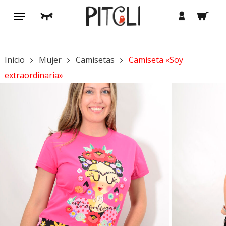
Saltar
Menú
buscar
cuenta
al
contenido
principal
Inicio
Mujer
Camisetas
Camiseta «Soy
extraordinaria»