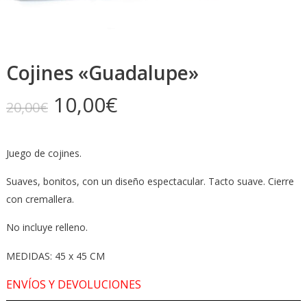
Cojines «Guadalupe»
El
El
10,00
€
20,00
€
precio
precio
original
actual
Juego de cojines.
era:
es:
20,00€.
10,00€.
Suaves, bonitos, con un diseño espectacular. Tacto suave. Cierre
con cremallera.
No incluye relleno.
MEDIDAS: 45 x 45 CM
ENVÍOS Y DEVOLUCIONES