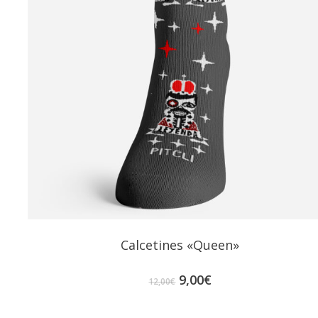
Calcetines «Queen»
El
El
9,00
€
12,00
€
precio
precio
original
actual