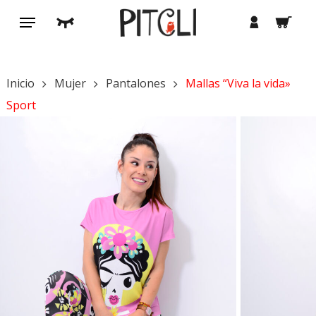
Saltar
Menú
buscar
cuenta
al
contenido
principal
Inicio
Mujer
Pantalones
Mallas “Viva la vida»
Sport