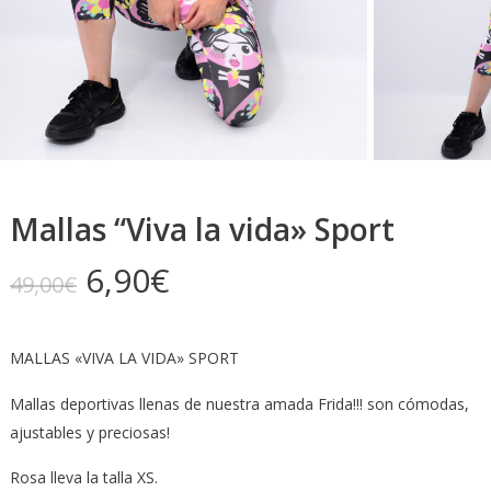
Mallas “Viva la vida» Sport
El
El
6,90
€
49,00
€
precio
precio
original
actual
MALLAS «VIVA LA VIDA» SPORT
era:
es:
49,00€.
6,90€.
Mallas deportivas llenas de nuestra amada Frida!!! son cómodas,
ajustables y preciosas!
Rosa lleva la talla XS.