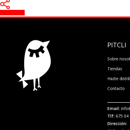
Share
Share
Pin
PITCLI
Sobre noso
Tiendas
Hazte distri
Contacto
Email:
info@
Tlf:
675 04 
Dirección: