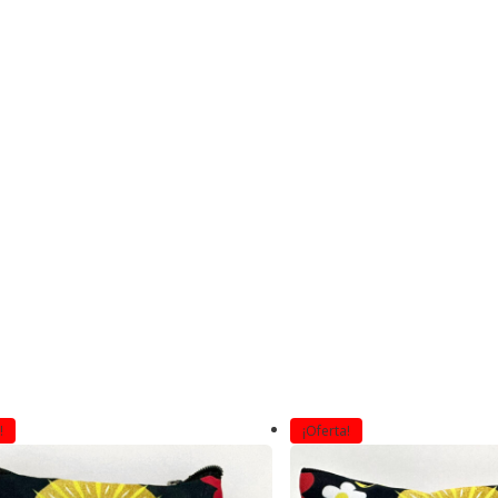
!
¡Oferta!