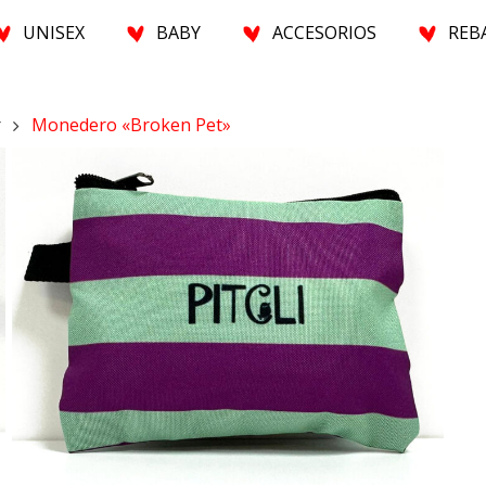
U
N
I
S
E
X
BABY
A
C
C
E
S
O
R
I
O
S
R
E
B
r
Monedero «Broken Pet»