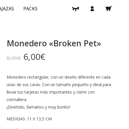
buscar
cuenta
A
J
A
Z
A
S
PACKS
Monedero «Broken Pet»
El
El
6,00
€
8,00
€
precio
precio
original
actual
Monedero rectangular, con un diseño diferente en cada
era:
es:
unas de sus caras. Con un tamaño pequeño y ideal para
8,00€.
6,00€.
llevar tus tarjetas más importantes y cierre con
cremallera.
¡Divertido, llamativo y muy bonito!
MEDIDAS: 11 X 13,5 CM