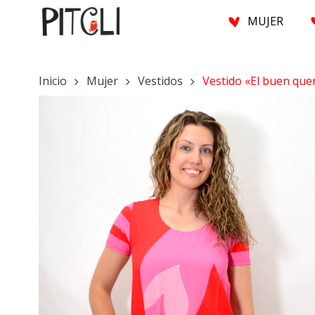
Saltar
M
U
J
E
R
al
contenido
principal
Inicio
Mujer
Vestidos
Vestido «El buen que