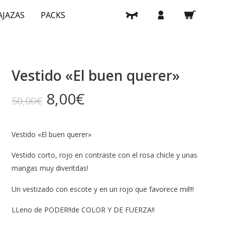
buscar
cuenta
A
J
A
Z
A
S
PACKS
Vestido «El buen querer»
El
El
8,00
€
50,00
€
precio
precio
original
actual
Vestido «El buen querer»
era:
es:
50,00€.
8,00€.
Vestido corto, rojo en contraste con el rosa chicle y unas
mangas muy diveritdas!
Un vestizado con escote y en un rojo que favorece mil!!!
LLeno de PODER!!de COLOR Y DE FUERZA!!