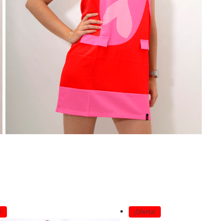
!
¡Oferta!