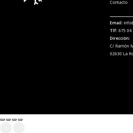
Contacto
Email:
info@
Tlf:
675 04 
Dirección:
C/ Ramón M
02630 La R