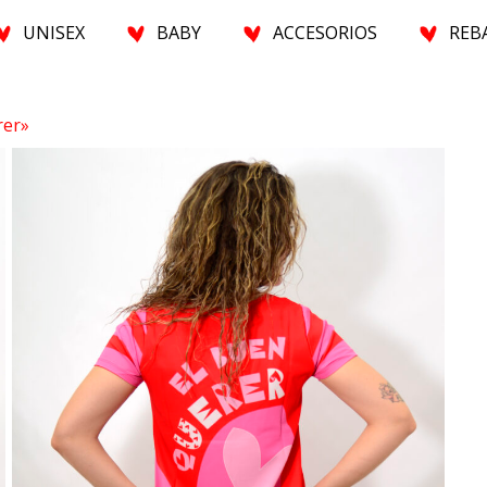
U
N
I
S
E
X
BABY
A
C
C
E
S
O
R
I
O
S
R
E
B
rer»