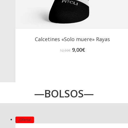
Calcetines «Solo muere» Rayas
El
El
9,00
€
12,00
€
precio
precio
original
actual
era:
es:
12,00€.
9,00€.
—BOLSOS—
¡Oferta!