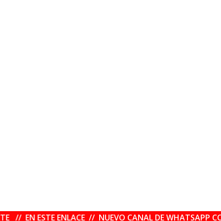
N ESTE ENLACE
https://whatsapp.com/channel/0029VbAfMOrFy7240MuNFs03
// NUEVO CANAL DE WHATSAPP CON OFERT