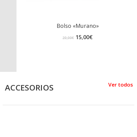
Bolso «Murano»
El
El
15,00
€
20,00
€
precio
precio
original
actual
era:
es:
20,00€.
15,00€.
Ver todos
ACCESORIOS