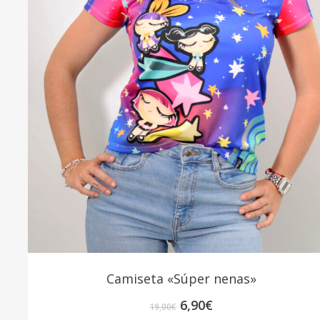
Camiseta «Súper nenas»
El
El
6,90
€
19,00
€
precio
precio