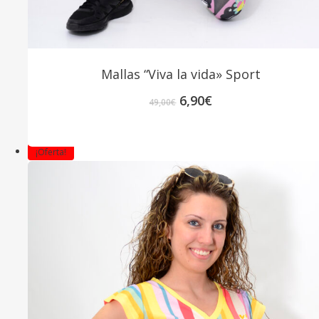
Mallas “Viva la vida» Sport
El
El
6,90
€
49,00
€
precio
precio
original
actual
era:
es:
¡Oferta!
49,00€.
6,90€.