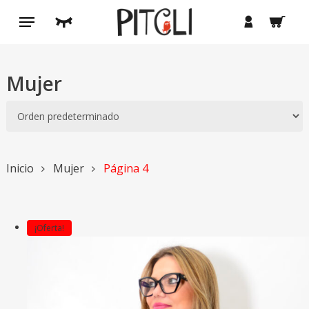
Saltar
Menú
buscar
cuenta
al
contenido
principal
Mujer
Inicio
Mujer
Página 4
¡Oferta!