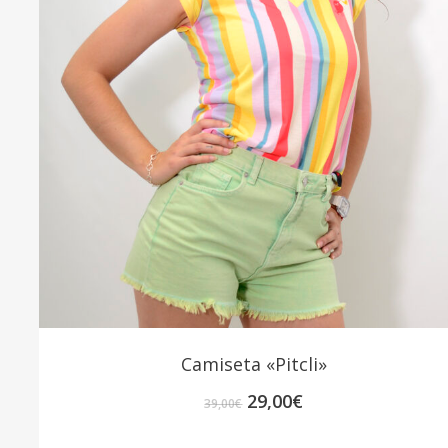
Camiseta «Pitcli»
El
El
29,00
€
39,00
€
precio
precio
original
actual